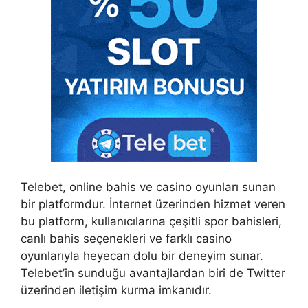
Telebet, online bahis ve casino oyunları sunan
bir platformdur. İnternet üzerinden hizmet veren
bu platform, kullanıcılarına çeşitli spor bahisleri,
canlı bahis seçenekleri ve farklı casino
oyunlarıyla heyecan dolu bir deneyim sunar.
Telebet’in sunduğu avantajlardan biri de Twitter
üzerinden iletişim kurma imkanıdır.