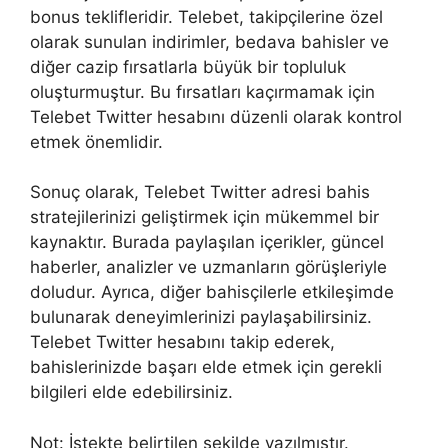
bonus teklifleridir. Telebet, takipçilerine özel
olarak sunulan indirimler, bedava bahisler ve
diğer cazip fırsatlarla büyük bir topluluk
oluşturmuştur. Bu fırsatları kaçırmamak için
Telebet Twitter hesabını düzenli olarak kontrol
etmek önemlidir.
Sonuç olarak, Telebet Twitter adresi bahis
stratejilerinizi geliştirmek için mükemmel bir
kaynaktır. Burada paylaşılan içerikler, güncel
haberler, analizler ve uzmanların görüşleriyle
doludur. Ayrıca, diğer bahisçilerle etkileşimde
bulunarak deneyimlerinizi paylaşabilirsiniz.
Telebet Twitter hesabını takip ederek,
bahislerinizde başarı elde etmek için gerekli
bilgileri elde edebilirsiniz.
Not: İstekte belirtilen şekilde yazılmıştır.