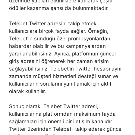
üzerinde yapılan etkinliklere katılarak çeşitli
ödüller kazanma şansı da bulunmaktadır.
Telebet Twitter adresini takip etmek,
kullanıcılara birçok fayda sağlar. Örneğin,
Telebet’in sunduğu özel promosyonlardan
haberdar olabilir ve bu kampanyalardan
yararlanabilirsiniz. Ayrıca, platformun güncel
giriş adresini öğrenerek her zaman erişim
sağlayabilirsiniz. Telebet’in Twitter hesabı aynı
zamanda müşteri hizmetleri desteği sunar ve
kullanıcıların sorularını yanıtlamak için aktif
olarak kullanılır.
Sonuç olarak, Telebet Twitter adresi,
kullanıcılarına platformdan maksimum fayda
sağlamaları için önemli bir iletişim kanalıdır.
Twitter üzerinden Telebet’i takip ederek güncel