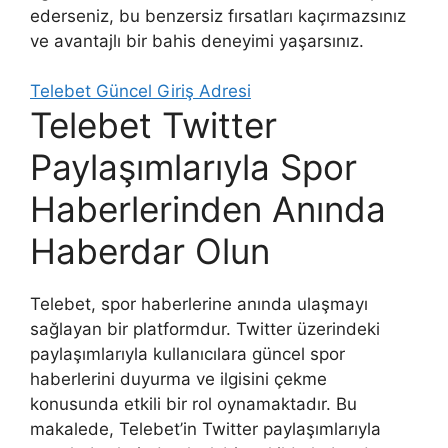
ederseniz, bu benzersiz fırsatları kaçırmazsınız
ve avantajlı bir bahis deneyimi yaşarsınız.
Telebet Güncel Giriş Adresi
Telebet Twitter
Paylaşımlarıyla Spor
Haberlerinden Anında
Haberdar Olun
Telebet, spor haberlerine anında ulaşmayı
sağlayan bir platformdur. Twitter üzerindeki
paylaşımlarıyla kullanıcılara güncel spor
haberlerini duyurma ve ilgisini çekme
konusunda etkili bir rol oynamaktadır. Bu
makalede, Telebet’in Twitter paylaşımlarıyla