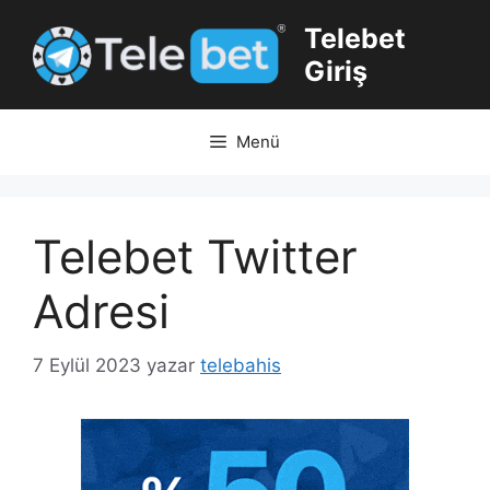
İçeriğe
Telebet
atla
Giriş
Menü
Telebet Twitter
Adresi
7 Eylül 2023
yazar
telebahis