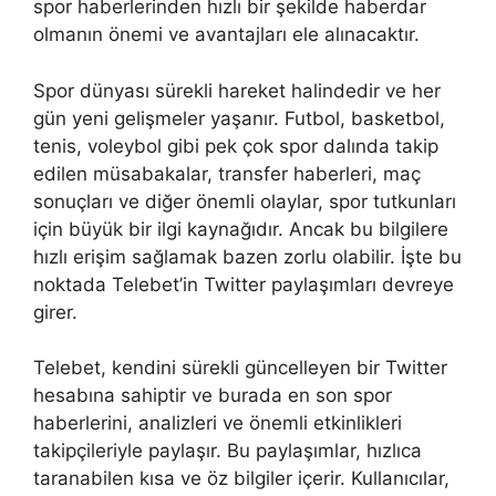
spor haberlerinden hızlı bir şekilde haberdar
olmanın önemi ve avantajları ele alınacaktır.
Spor dünyası sürekli hareket halindedir ve her
gün yeni gelişmeler yaşanır. Futbol, basketbol,
tenis, voleybol gibi pek çok spor dalında takip
edilen müsabakalar, transfer haberleri, maç
sonuçları ve diğer önemli olaylar, spor tutkunları
için büyük bir ilgi kaynağıdır. Ancak bu bilgilere
hızlı erişim sağlamak bazen zorlu olabilir. İşte bu
noktada Telebet’in Twitter paylaşımları devreye
girer.
Telebet, kendini sürekli güncelleyen bir Twitter
hesabına sahiptir ve burada en son spor
haberlerini, analizleri ve önemli etkinlikleri
takipçileriyle paylaşır. Bu paylaşımlar, hızlıca
taranabilen kısa ve öz bilgiler içerir. Kullanıcılar,