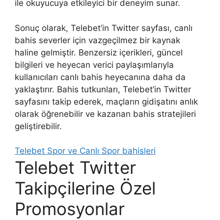
ile okuyucuya etkileyici bir deneyim sunar.
Sonuç olarak, Telebet’in Twitter sayfası, canlı
bahis severler için vazgeçilmez bir kaynak
haline gelmiştir. Benzersiz içerikleri, güncel
bilgileri ve heyecan verici paylaşımlarıyla
kullanıcıları canlı bahis heyecanına daha da
yaklaştırır. Bahis tutkunları, Telebet’in Twitter
sayfasını takip ederek, maçların gidişatını anlık
olarak öğrenebilir ve kazanan bahis stratejileri
geliştirebilir.
Telebet Spor ve Canlı Spor bahisleri
Telebet Twitter
Takipçilerine Özel
Promosyonlar