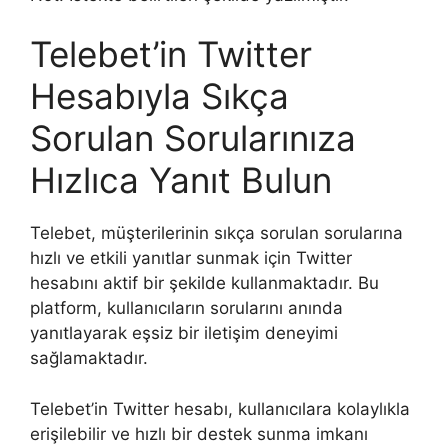
Telebet’in Twitter
Hesabıyla Sıkça
Sorulan Sorularınıza
Hızlıca Yanıt Bulun
Telebet, müşterilerinin sıkça sorulan sorularına
hızlı ve etkili yanıtlar sunmak için Twitter
hesabını aktif bir şekilde kullanmaktadır. Bu
platform, kullanıcıların sorularını anında
yanıtlayarak eşsiz bir iletişim deneyimi
sağlamaktadır.
Telebet’in Twitter hesabı, kullanıcılara kolaylıkla
erişilebilir ve hızlı bir destek sunma imkanı