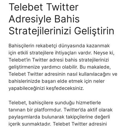
Telebet Twitter
Adresiyle Bahis
Stratejilerinizi Geliştirin
Bahisçilerin rekabetçi dünyasında kazanmak
için etkili stratejilere ihtiyaçları vardır. Neyse ki,
Telebet’in Twitter adresi bahis stratejilerinizi
geliştirmenize yardımcı olabilir. Bu makalede,
Telebet Twitter adresinin nasıl kullanılacağını ve
bahislerinizde başarı elde etmek için neler
yapabileceğinizi keşfedeceksiniz.
Telebet, bahisçilere sunduğu hizmetlerle
tanınan bir platformdur. Twitter’da aktif olarak
paylaşımlarda bulunarak takipçilerine değerli
içerik sunmaktadır. Telebet Twitter adresini