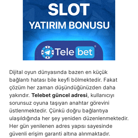
Dijital oyun dünyasında bazen en küçük
bağlantı hatası bile keyfi bölmektedir. Fakat
çözüm her zaman düşündüğünüzden daha
yakındır.
Telebet güncel adresi
, kullanıcıyı
sorunsuz oyuna taşıyan anahtar görevini
üstlenmektedir. Çünkü doğru bağlantıya
ulaşıldığında her şey yeniden düzenlenmektedir.
Her gün yenilenen adres yapısı sayesinde
güvenli erişim garanti altına alınmaktadır.