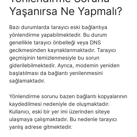
Yaşanırsa Ne Yapmalı?
Bazı durumlarda tarayıcı eski bağlantıya
yönlendirme yapabilmektedir. Bu durum
genellikle tarayıcı önbelleği veya DNS
gecikmesinden kaynaklanmaktadır. Tarayıcı
geçmişinin temizlenmesiyle bu sorun
giderilebilmektedir. Ayrıca, modemin yeniden
başlatılması da bağlantı yenilenmesini
sağlamaktadır.
Yönlendirme sorunu bazen bağlantı kopyalarının
kaydedilmesi nedeniyle de oluşmaktadır.
Kullanıcı, eski bir yer imi üzerinden siteye
ulaşmaya çalışmaktadır. Bu nedenle tarayıcı
yanlış adrese gitmektedir.