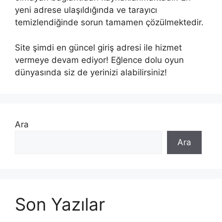
yeni adrese ulaşıldığında ve tarayıcı
temizlendiğinde sorun tamamen çözülmektedir.
Site şimdi en güncel giriş adresi ile hizmet
vermeye devam ediyor! Eğlence dolu oyun
dünyasında siz de yerinizi alabilirsiniz!
Ara
Ara
Son Yazılar