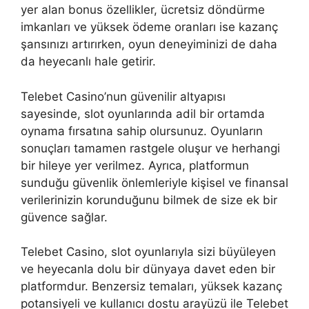
yer alan bonus özellikler, ücretsiz döndürme
imkanları ve yüksek ödeme oranları ise kazanç
şansınızı artırırken, oyun deneyiminizi de daha
da heyecanlı hale getirir.
Telebet Casino’nun güvenilir altyapısı
sayesinde, slot oyunlarında adil bir ortamda
oynama fırsatına sahip olursunuz. Oyunların
sonuçları tamamen rastgele oluşur ve herhangi
bir hileye yer verilmez. Ayrıca, platformun
sunduğu güvenlik önlemleriyle kişisel ve finansal
verilerinizin korunduğunu bilmek de size ek bir
güvence sağlar.
Telebet Casino, slot oyunlarıyla sizi büyüleyen
ve heyecanla dolu bir dünyaya davet eden bir
platformdur. Benzersiz temaları, yüksek kazanç
potansiyeli ve kullanıcı dostu arayüzü ile Telebet