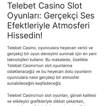
Telebet Casino Slot
Oyunları: Gerçekçi Ses
Efektleriyle Atmosferi
Hissedin!
Telebet Casino, oyunculara heyecan verici ve
gerçekçi bir oyun deneyimi sunmak için en yeni
teknolojileri kullanır. Bu makalede, özellikle
Telebet Casino’nun slot oyunlarına
odaklanacağız ve bu heyecan dolu oyunların
oyunculara nasıl gerçekçi bir atmosfer
sunabileceğini keşfedeceğiz.
Telebet Casino’nun slot oyunları, görsel kalitesi
ve etkileyici grafikleriyle dikkat çekerken,