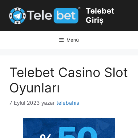
İçeriğe
Telebet
atla
Giriş
Menü
Telebet Casino Slot
Oyunları
7 Eylül 2023
yazar
telebahis