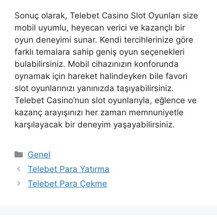
Sonuç olarak, Telebet Casino Slot Oyunları size
mobil uyumlu, heyecan verici ve kazançlı bir
oyun deneyimi sunar. Kendi tercihlerinize göre
farklı temalara sahip geniş oyun seçenekleri
bulabilirsiniz. Mobil cihazınızın konforunda
oynamak için hareket halindeyken bile favori
slot oyunlarınızı yanınızda taşıyabilirsiniz.
Telebet Casino’nun slot oyunlarıyla, eğlence ve
kazanç arayışınızı her zaman memnuniyetle
karşılayacak bir deneyim yaşayabilirsiniz.
Kategoriler
Genel
Telebet Para Yatırma
Telebet Para Çekme