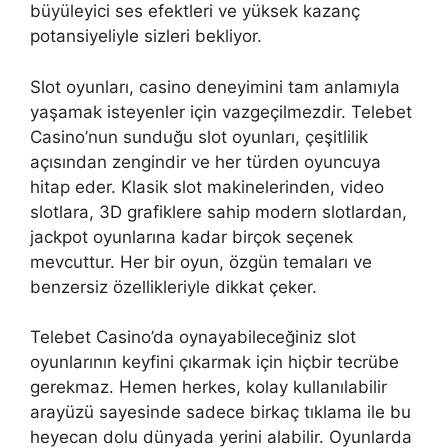
büyüleyici ses efektleri ve yüksek kazanç
potansiyeliyle sizleri bekliyor.
Slot oyunları, casino deneyimini tam anlamıyla
yaşamak isteyenler için vazgeçilmezdir. Telebet
Casino’nun sunduğu slot oyunları, çeşitlilik
açısından zengindir ve her türden oyuncuya
hitap eder. Klasik slot makinelerinden, video
slotlara, 3D grafiklere sahip modern slotlardan,
jackpot oyunlarına kadar birçok seçenek
mevcuttur. Her bir oyun, özgün temaları ve
benzersiz özellikleriyle dikkat çeker.
Telebet Casino’da oynayabileceğiniz slot
oyunlarının keyfini çıkarmak için hiçbir tecrübe
gerekmaz. Hemen herkes, kolay kullanılabilir
arayüzü sayesinde sadece birkaç tıklama ile bu
heyecan dolu dünyada yerini alabilir. Oyunlarda