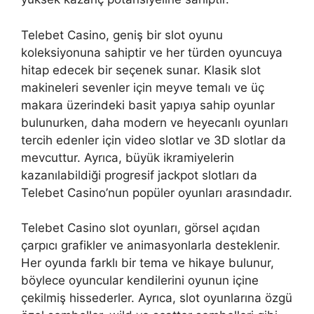
Telebet Casino, geniş bir slot oyunu
koleksiyonuna sahiptir ve her türden oyuncuya
hitap edecek bir seçenek sunar. Klasik slot
makineleri sevenler için meyve temalı ve üç
makara üzerindeki basit yapıya sahip oyunlar
bulunurken, daha modern ve heyecanlı oyunları
tercih edenler için video slotlar ve 3D slotlar da
mevcuttur. Ayrıca, büyük ikramiyelerin
kazanılabildiği progresif jackpot slotları da
Telebet Casino’nun popüler oyunları arasındadır.
Telebet Casino slot oyunları, görsel açıdan
çarpıcı grafikler ve animasyonlarla desteklenir.
Her oyunda farklı bir tema ve hikaye bulunur,
böylece oyuncular kendilerini oyunun içine
çekilmiş hissederler. Ayrıca, slot oyunlarına özgü