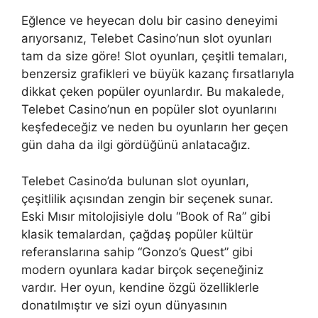
Eğlence ve heyecan dolu bir casino deneyimi
arıyorsanız, Telebet Casino’nun slot oyunları
tam da size göre! Slot oyunları, çeşitli temaları,
benzersiz grafikleri ve büyük kazanç fırsatlarıyla
dikkat çeken popüler oyunlardır. Bu makalede,
Telebet Casino’nun en popüler slot oyunlarını
keşfedeceğiz ve neden bu oyunların her geçen
gün daha da ilgi gördüğünü anlatacağız.
Telebet Casino’da bulunan slot oyunları,
çeşitlilik açısından zengin bir seçenek sunar.
Eski Mısır mitolojisiyle dolu “Book of Ra” gibi
klasik temalardan, çağdaş popüler kültür
referanslarına sahip “Gonzo’s Quest” gibi
modern oyunlara kadar birçok seçeneğiniz
vardır. Her oyun, kendine özgü özelliklerle
donatılmıştır ve sizi oyun dünyasının