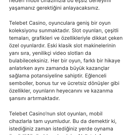
neden mobil cihazınızla bu eşsiz deneyimi
yaşamanız gerektiğini anlayacaksınız.
Telebet Casino, oyunculara geniş bir oyun
koleksiyonu sunmaktadır. Slot oyunları, çeşitli
temaları, grafikleri ve özellikleriyle dikkat çeken
özel oyunlardır. Eski klasik slot makinelerinin
yanı sıra, yenilikçi video slotları da
bulabileceksiniz. Her bir oyun, farklı bir hikaye
anlatırken aynı zamanda büyük kazançlar
sağlama potansiyeline sahiptir. Eğlenceli
semboller, bonus tur ve ücretsiz dönüşler gibi
özellikler, oyunların heyecanını ve kazanma
şansını artırmaktadır.
Telebet Casino’nun slot oyunları, mobil
cihazlarla tam uyumludur. Bu da demektir ki,
istediğiniz zaman istediğiniz yerde oynama