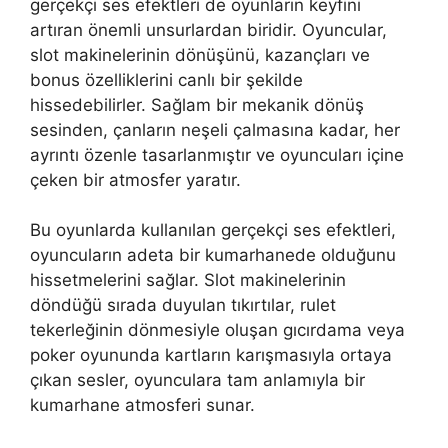
gerçekçi ses efektleri de oyunların keyfini
artıran önemli unsurlardan biridir. Oyuncular,
slot makinelerinin dönüşünü, kazançları ve
bonus özelliklerini canlı bir şekilde
hissedebilirler. Sağlam bir mekanik dönüş
sesinden, çanların neşeli çalmasına kadar, her
ayrıntı özenle tasarlanmıştır ve oyuncuları içine
çeken bir atmosfer yaratır.
Bu oyunlarda kullanılan gerçekçi ses efektleri,
oyuncuların adeta bir kumarhanede olduğunu
hissetmelerini sağlar. Slot makinelerinin
döndüğü sırada duyulan tıkırtılar, rulet
tekerleğinin dönmesiyle oluşan gıcırdama veya
poker oyununda kartların karışmasıyla ortaya
çıkan sesler, oyunculara tam anlamıyla bir
kumarhane atmosferi sunar.